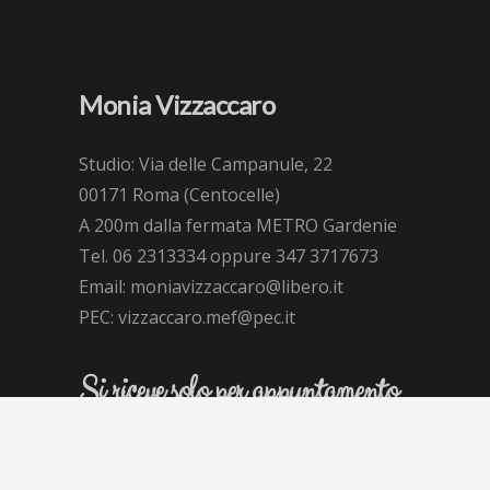
Monia Vizzaccaro
Studio: Via delle Campanule, 22
00171 Roma (Centocelle)
A 200m dalla fermata METRO Gardenie
Tel. 06 2313334 oppure 347 3717673
Email: moniavizzaccaro@libero.it
PEC: vizzaccaro.mef@pec.it
Si riceve solo per appuntamento
Per richiedere un colloquio invito a compilare
l’apposita scheda online.