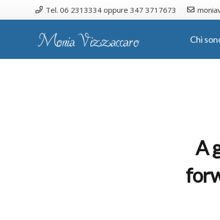
Tel. 06 2313334 oppure 347 3717673
moniav
Chi son
A 
forw