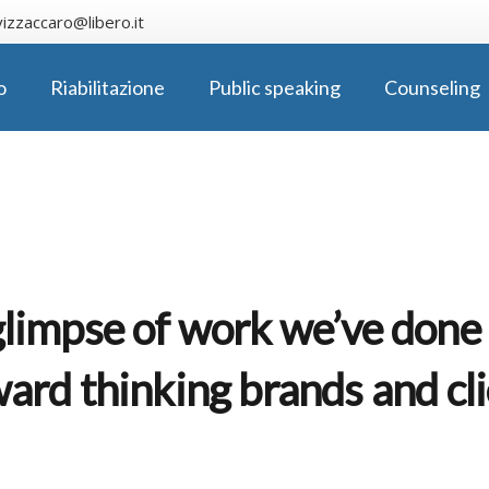
izzaccaro@libero.it
o
Riabilitazione
Public speaking
Counseling
glimpse of work we’ve done 
ard thinking brands and cl